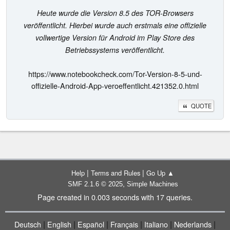
Heute wurde die Version 8.5 des TOR-Browsers
veröffentlicht. Hierbei wurde auch erstmals eine offizielle
vollwertige Version für Android im Play Store des
Betriebssystems veröffentlicht.
https://www.notebookcheck.com/Tor-Version-8-5-und-
offizielle-Android-App-veroeffentlicht.421352.0.html
QUOTE
|
|
Help
Terms and Rules
Go Up ▲
,
SMF 2.1.6 © 2025
Simple Machines
Page created in 0.003 seconds with 17 queries.
|
|
|
|
|
|
Deutsch
English
Español
Français
Italiano
Nederlands