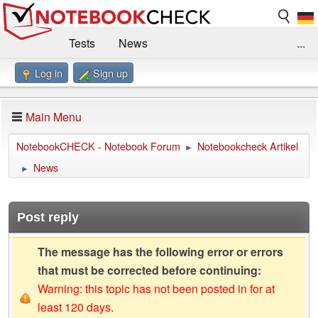
Tests
News
...
Log in
Sign up
Benchmarks / Technik
Externe Tests
Kaufberatung
Deals
Suche
Jobs
Main Menu
Forum
Impressum
NotebookCHECK - Notebook Forum
Notebookcheck Artikel
►
News
►
Post reply
The message has the following error or errors
that must be corrected before continuing:
Warning: this topic has not been posted in for at
least 120 days.