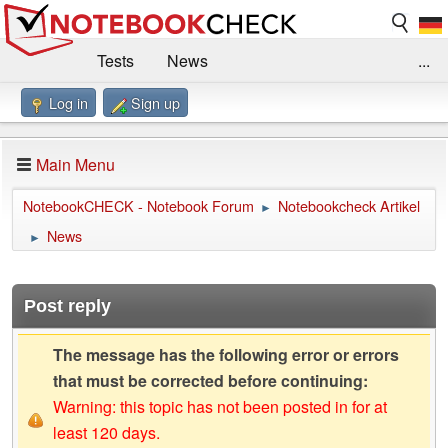
Tests
News
...
Log in
Sign up
Benchmarks / Technik
Externe Tests
Kaufberatung
Deals
Suche
Jobs
Main Menu
Forum
Impressum
NotebookCHECK - Notebook Forum
Notebookcheck Artikel
►
News
►
Post reply
The message has the following error or errors
that must be corrected before continuing:
Warning: this topic has not been posted in for at
least 120 days.