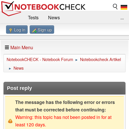
Tests
News
...
Log in
Sign up
Benchmarks / Technik
Externe Tests
Kaufberatung
Deals
Suche
Jobs
Main Menu
Forum
Impressum
NotebookCHECK - Notebook Forum
Notebookcheck Artikel
►
News
►
Post reply
The message has the following error or errors
that must be corrected before continuing:
Warning: this topic has not been posted in for at
least 120 days.