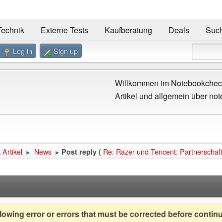
Technik
Externe Tests
Kaufberatung
Deals
Suc
Log in
Sign up
Willkommen im Notebookcheck
Artikel und allgemein über not
Artikel
News
Re: Razer und Tencent: Partnerschaf
Post reply (
►
►
owing error or errors that must be corrected before contin