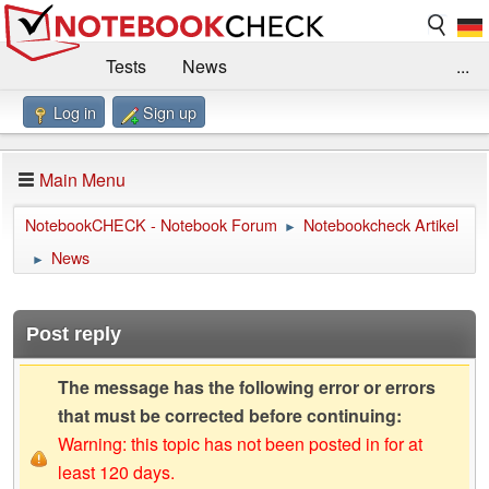
Tests
News
...
Log in
Sign up
Benchmarks / Technik
Externe Tests
Kaufberatung
Deals
Suche
Jobs
Main Menu
Forum
Impressum
NotebookCHECK - Notebook Forum
Notebookcheck Artikel
►
News
►
Post reply
The message has the following error or errors
that must be corrected before continuing:
Warning: this topic has not been posted in for at
least 120 days.