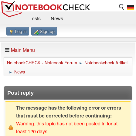
Tests
News
...
Log in
Sign up
Benchmarks / Technik
Externe Tests
Kaufberatung
Deals
Suche
Jobs
Main Menu
Forum
Impressum
NotebookCHECK - Notebook Forum
Notebookcheck Artikel
►
News
►
Post reply
The message has the following error or errors
that must be corrected before continuing:
Warning: this topic has not been posted in for at
least 120 days.