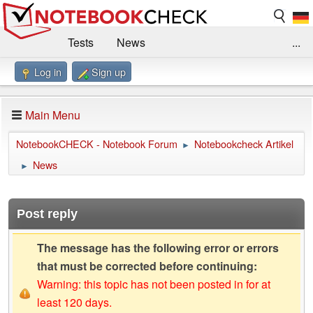
Tests
News
...
Log in
Sign up
Benchmarks / Technik
Externe Tests
Kaufberatung
Deals
Suche
Jobs
Main Menu
Forum
Impressum
NotebookCHECK - Notebook Forum
Notebookcheck Artikel
►
News
►
Post reply
The message has the following error or errors
that must be corrected before continuing:
Warning: this topic has not been posted in for at
least 120 days.