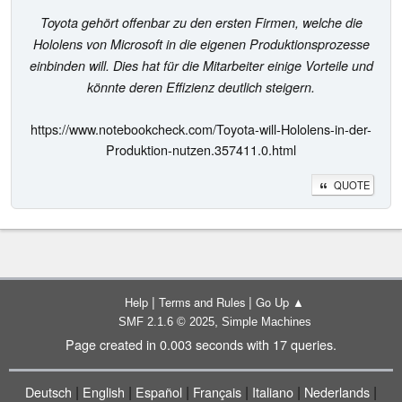
Toyota gehört offenbar zu den ersten Firmen, welche die
Hololens von Microsoft in die eigenen Produktionsprozesse
einbinden will. Dies hat für die Mitarbeiter einige Vorteile und
könnte deren Effizienz deutlich steigern.
https://www.notebookcheck.com/Toyota-will-Hololens-in-der-
Produktion-nutzen.357411.0.html
QUOTE
|
|
Help
Terms and Rules
Go Up ▲
,
SMF 2.1.6 © 2025
Simple Machines
Page created in 0.003 seconds with 17 queries.
|
|
|
|
|
|
Deutsch
English
Español
Français
Italiano
Nederlands