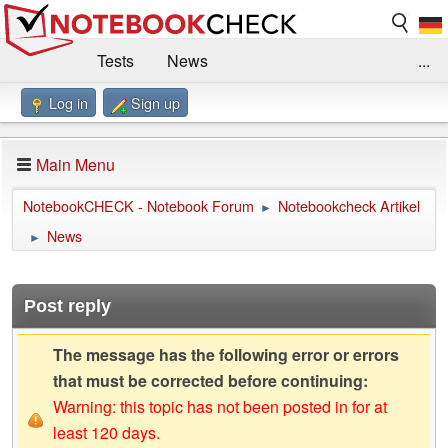
Tests
News
...
Log in
Sign up
Benchmarks / Technik
Externe Tests
Kaufberatung
Deals
Suche
Jobs
Main Menu
Forum
Impressum
NotebookCHECK - Notebook Forum
Notebookcheck Artikel
►
News
►
Post reply
The message has the following error or errors
that must be corrected before continuing:
Warning: this topic has not been posted in for at
least 120 days.