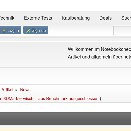
Technik
Externe Tests
Kaufberatung
Deals
Suc
Log in
Sign up
Willkommen im Notebookcheck
Artikel und allgemein über not
Artikel
News
►
in 3DMark erwischt - aus Benchmark ausgeschlossen
)