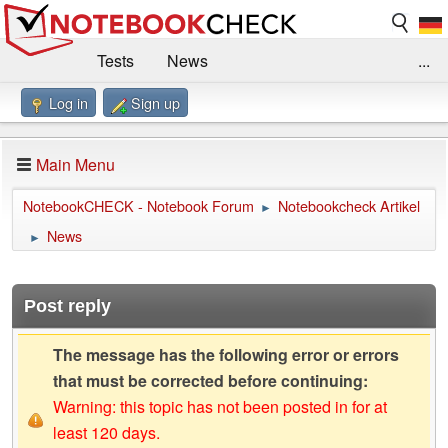
Tests
News
...
Log in
Sign up
Benchmarks / Technik
Externe Tests
Kaufberatung
Deals
Suche
Jobs
Main Menu
Forum
Impressum
NotebookCHECK - Notebook Forum
Notebookcheck Artikel
►
News
►
Post reply
The message has the following error or errors
that must be corrected before continuing:
Warning: this topic has not been posted in for at
least 120 days.