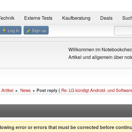
Technik
Externe Tests
Kaufberatung
Deals
Suc
Log in
Sign up
Willkommen im Notebookcheck
Artikel und allgemein über not
Artikel
News
Re: LG kündigt Android- und Softwa
Post reply (
►
►
owing error or errors that must be corrected before contin