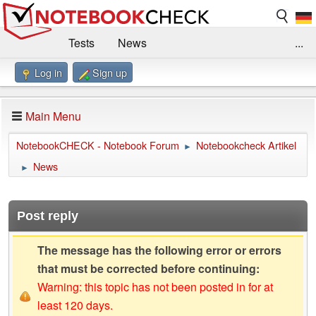
Tests
News
...
Log in
Sign up
Benchmarks / Technik
Externe Tests
Kaufberatung
Deals
Suche
Jobs
Main Menu
Forum
Impressum
NotebookCHECK - Notebook Forum
Notebookcheck Artikel
►
News
►
Post reply
The message has the following error or errors
that must be corrected before continuing:
Warning: this topic has not been posted in for at
least 120 days.