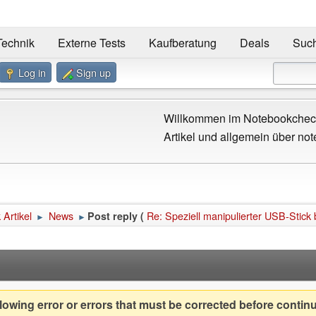
Technik
Externe Tests
Kaufberatung
Deals
Suc
Log in
Sign up
Willkommen im Notebookcheck
Artikel und allgemein über not
Artikel
News
Re: Speziell manipulierter USB-Stick
Post reply (
►
►
owing error or errors that must be corrected before contin