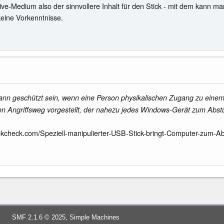
 Live-Medium also der sinnvollere Inhalt für den Stick - mit dem kann m
keine Vorkenntnisse.
nn geschützt sein, wenn eine Person physikalischen Zugang zu einem 
en Angriffsweg vorgestellt, der nahezu jedes Windows-Gerät zum Abstü
okcheck.com/Speziell-manipulierter-USB-Stick-bringt-Computer-zum-Ab
,
SMF 2.1.6 © 2025
Simple Machines