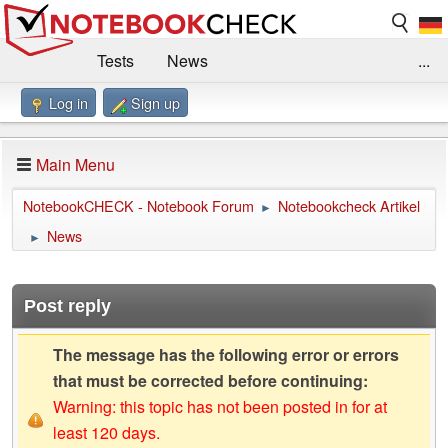
Tests
News
...
Log in
Sign up
Benchmarks / Technik
Externe Tests
Kaufberatung
Deals
Suche
Jobs
Main Menu
Forum
Impressum
NotebookCHECK - Notebook Forum
Notebookcheck Artikel
►
News
►
Post reply
The message has the following error or errors
that must be corrected before continuing:
Warning: this topic has not been posted in for at
least 120 days.