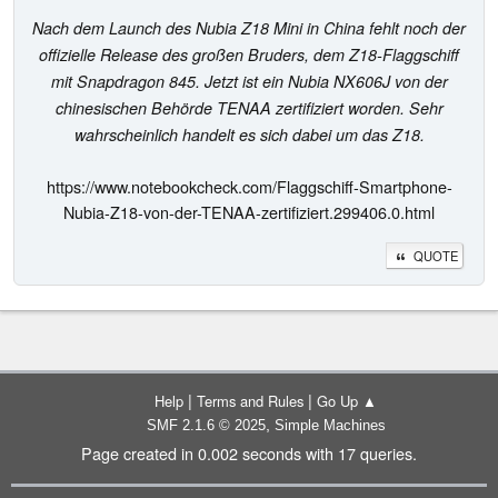
Nach dem Launch des Nubia Z18 Mini in China fehlt noch der
offizielle Release des großen Bruders, dem Z18-Flaggschiff
mit Snapdragon 845. Jetzt ist ein Nubia NX606J von der
chinesischen Behörde TENAA zertifiziert worden. Sehr
wahrscheinlich handelt es sich dabei um das Z18.
https://www.notebookcheck.com/Flaggschiff-Smartphone-
Nubia-Z18-von-der-TENAA-zertifiziert.299406.0.html
QUOTE
|
|
Help
Terms and Rules
Go Up ▲
,
SMF 2.1.6 © 2025
Simple Machines
Page created in 0.002 seconds with 17 queries.