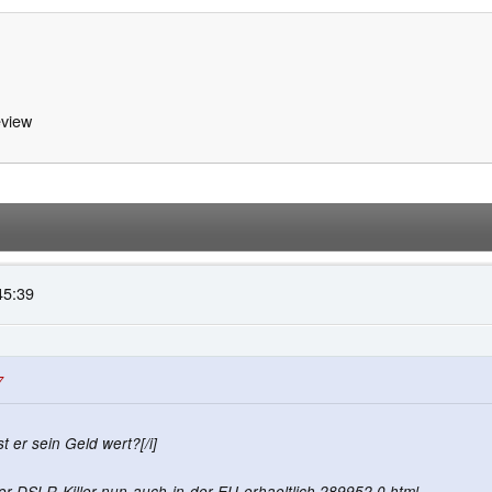
view
45:39
7
t er sein Geld wert?[/i]
r-DSLR-Killer-nun-auch-in-der-EU-erhaeltlich.289952.0.html