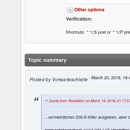
Other options
Verification:
Shortcuts: ⌃⌥S post or ⌃⌥P pre
Topic summary
- March 20, 2018, 18:
Posted by
Vorwarteschleife
Quote from: Redaktion on March 19, 2018, 21:17:5
...vermeintlichen DSLR-Killer ausgeben, aber is
www.notebookcheck.com/Light-L16-Umstrittene