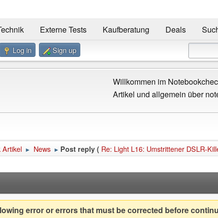
Technik
Externe Tests
Kaufberatung
Deals
Suc
Log in
Sign up
Willkommen im Notebookcheck
Artikel und allgemein über not
Artikel
News
Re: Light L16: Umstrittener DSLR-Kill
Post reply (
►
►
owing error or errors that must be corrected before contin