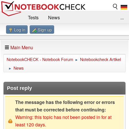
Tests
News
...
Log in
Sign up
Benchmarks / Technik
Externe Tests
Kaufberatung
Deals
Suche
Jobs
Main Menu
Forum
Impressum
NotebookCHECK - Notebook Forum
Notebookcheck Artikel
►
News
►
Post reply
The message has the following error or errors
that must be corrected before continuing:
Warning: this topic has not been posted in for at
least 120 days.