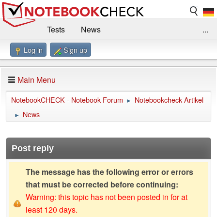
Tests
News
...
Log in
Sign up
Benchmarks / Technik
Externe Tests
Kaufberatung
Deals
Suche
Jobs
Main Menu
Forum
Impressum
NotebookCHECK - Notebook Forum
Notebookcheck Artikel
►
News
►
Post reply
The message has the following error or errors
that must be corrected before continuing:
Warning: this topic has not been posted in for at
least 120 days.