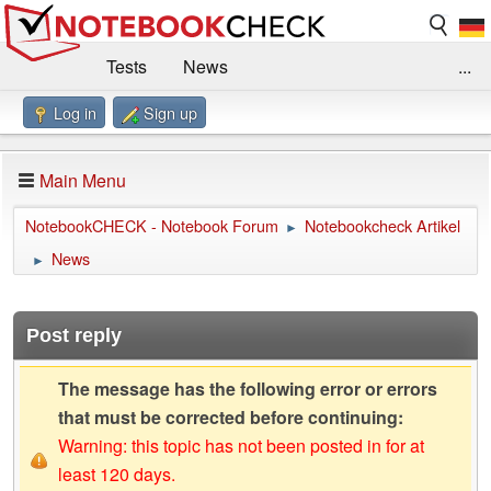
Tests
News
...
Log in
Sign up
Benchmarks / Technik
Externe Tests
Kaufberatung
Deals
Suche
Jobs
Main Menu
Forum
Impressum
NotebookCHECK - Notebook Forum
Notebookcheck Artikel
►
News
►
Post reply
The message has the following error or errors
that must be corrected before continuing:
Warning: this topic has not been posted in for at
least 120 days.