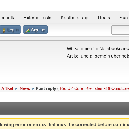
Technik
Externe Tests
Kaufberatung
Deals
Suc
Log in
Sign up
Willkommen im Notebookcheck
Artikel und allgemein über not
Artikel
News
Re: UP Core: Kleinstes x86-Quadcore
Post reply (
►
►
owing error or errors that must be corrected before contin