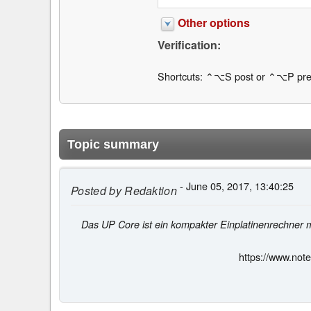
Other options
Verification:
Shortcuts: ⌃⌥S post or ⌃⌥P pre
Topic summary
- June 05, 2017, 13:40:25
Posted by
Redaktion
Das UP Core ist ein kompakter Einplatinenrechner 
https://www.not