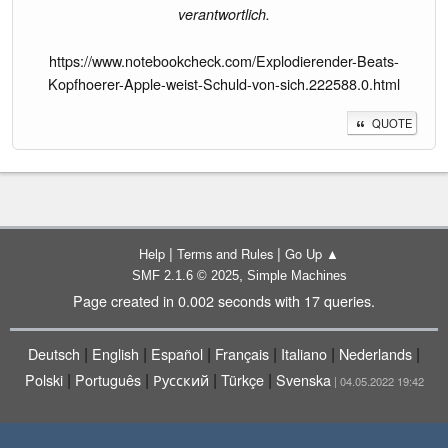
verantwortlich.
https://www.notebookcheck.com/Explodierender-Beats-
Kopfhoerer-Apple-weist-Schuld-von-sich.222588.0.html
QUOTE
|
|
Help
Terms and Rules
Go Up ▲
,
SMF 2.1.6 © 2025
Simple Machines
Page created in 0.002 seconds with 17 queries.
|
|
|
|
|
|
Deutsch
English
Español
Français
Italiano
Nederlands
|
|
|
|
Polski
Português
Русский
Türkçe
Svenska
| 04.05.2022 19:42