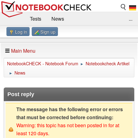
Tests
News
...
Log in
Sign up
Benchmarks / Technik
Externe Tests
Kaufberatung
Deals
Suche
Jobs
Main Menu
Forum
Impressum
NotebookCHECK - Notebook Forum
Notebookcheck Artikel
►
News
►
Post reply
The message has the following error or errors
that must be corrected before continuing:
Warning: this topic has not been posted in for at
least 120 days.