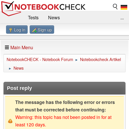
Tests
News
...
Log in
Sign up
Benchmarks / Technik
Externe Tests
Kaufberatung
Deals
Suche
Jobs
Main Menu
Forum
Impressum
NotebookCHECK - Notebook Forum
Notebookcheck Artikel
►
News
►
Post reply
The message has the following error or errors
that must be corrected before continuing:
Warning: this topic has not been posted in for at
least 120 days.