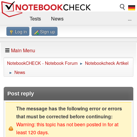
Tests
News
...
Log in
Sign up
Benchmarks / Technik
Externe Tests
Kaufberatung
Deals
Suche
Jobs
Main Menu
Forum
Impressum
NotebookCHECK - Notebook Forum
Notebookcheck Artikel
►
News
►
Post reply
The message has the following error or errors
that must be corrected before continuing:
Warning: this topic has not been posted in for at
least 120 days.