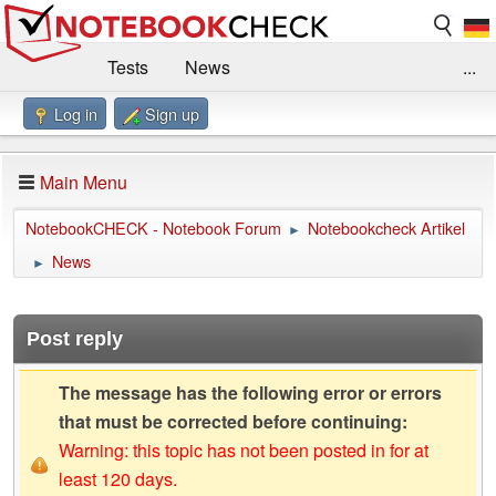
Tests
News
...
Log in
Sign up
Benchmarks / Technik
Externe Tests
Kaufberatung
Deals
Suche
Jobs
Main Menu
Forum
Impressum
NotebookCHECK - Notebook Forum
Notebookcheck Artikel
►
News
►
Post reply
The message has the following error or errors
that must be corrected before continuing:
Warning: this topic has not been posted in for at
least 120 days.