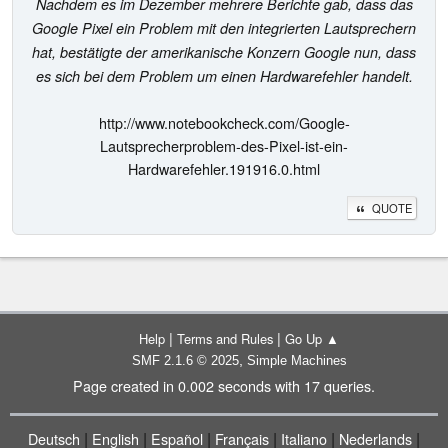
Nachdem es im Dezember mehrere Berichte gab, dass das
Google Pixel ein Problem mit den integrierten Lautsprechern
hat, bestätigte der amerikanische Konzern Google nun, dass
es sich bei dem Problem um einen Hardwarefehler handelt.
http://www.notebookcheck.com/Google-
Lautsprecherproblem-des-Pixel-ist-ein-
Hardwarefehler.191916.0.html
QUOTE
|
|
Help
Terms and Rules
Go Up ▲
,
SMF 2.1.6 © 2025
Simple Machines
Page created in 0.002 seconds with 17 queries.
|
|
|
|
|
|
Deutsch
English
Español
Français
Italiano
Nederlands