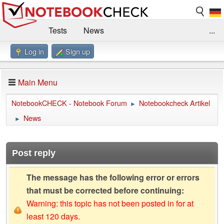
Tests
News
...
Log in
Sign up
Benchmarks / Technik
Externe Tests
Kaufberatung
Deals
Suche
Jobs
Main Menu
Forum
Impressum
NotebookCHECK - Notebook Forum
Notebookcheck Artikel
►
News
►
Post reply
The message has the following error or errors
that must be corrected before continuing:
Warning: this topic has not been posted in for at
least 120 days.