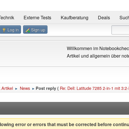
Technik
Externe Tests
Kaufberatung
Deals
Suc
Log in
Sign up
Willkommen im Notebookcheck
Artikel und allgemein über not
Artikel
News
Re: Dell: Latitude 7285 2-in-1 mit 3:
Post reply (
►
►
owing error or errors that must be corrected before contin