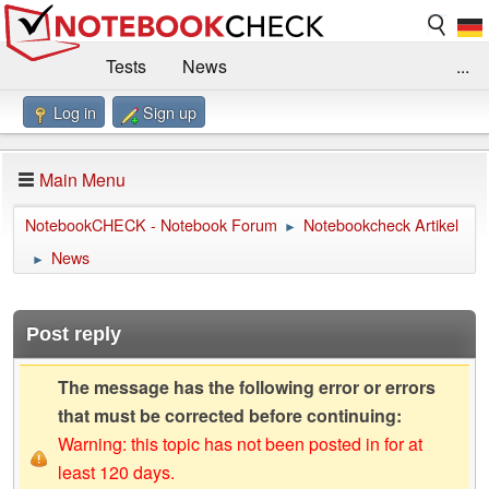
Tests
News
...
Log in
Sign up
Benchmarks / Technik
Externe Tests
Kaufberatung
Deals
Suche
Jobs
Main Menu
Forum
Impressum
NotebookCHECK - Notebook Forum
Notebookcheck Artikel
►
News
►
Post reply
The message has the following error or errors
that must be corrected before continuing:
Warning: this topic has not been posted in for at
least 120 days.