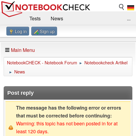
Tests
News
...
Log in
Sign up
Benchmarks / Technik
Externe Tests
Kaufberatung
Deals
Suche
Jobs
Main Menu
Forum
Impressum
NotebookCHECK - Notebook Forum
Notebookcheck Artikel
►
News
►
Post reply
The message has the following error or errors
that must be corrected before continuing:
Warning: this topic has not been posted in for at
least 120 days.