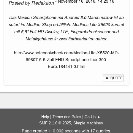
- November 16, 2016, 14:23:16
Posted by
Redaktion
Das Medion Smartphone mit Android 6.0 Marshmallow ist ab
sofort im Medion-Shop erhältlich. Medions Life X5520 kommt
mit 5,5" Full-HD-Display, LTE, Fingerabdrucksensor und
Metallgehäuse in zwei Farbvarianten daher.
http://www.notebookcheck.com/Medion-Life-X5520-MD-
99607-5-5-Zoll-FHD-Smartphone-fuer-300-
Euro.184441.0.html
QUOTE
|
|
Help
Terms and Rules
Go Up ▲
,
SMF 2.1.6 © 2025
Simple Machines
Page created in 0.002 seconds with 17 queries.