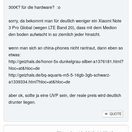
300€? für die hardware? :o
sorry, da bekommt man für deutlich weniger ein Xiaomi Note
3 Pro Global (wegen LTE Band 20), dass mit dem Medion
den boden aufwischt in so ziemlich jeder hinsicht.
wenn man sich an china-phones nicht rantraut, dann eben so
etwas:
http://geizhals.de/honor-5x-dunkelgrau-silber-a1376181.html?
hloc=at&hloc=de
http://geizhals.de/bq-aquaris-m5-5-16gb-3gb-schwarz-
a1339334.html?hloc=at&hloc=de
aber ok, sollte ja eine UVP sein, der reale preis wird deutlich
drunter liegen.
QUOTE