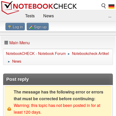
Tests
News
...
Log in
Sign up
Benchmarks / Technik
Externe Tests
Kaufberatung
Deals
Suche
Jobs
Main Menu
Forum
Impressum
NotebookCHECK - Notebook Forum
Notebookcheck Artikel
►
News
►
Post reply
The message has the following error or errors
that must be corrected before continuing:
Warning: this topic has not been posted in for at
least 120 days.