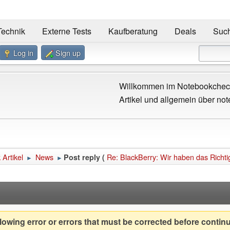
Technik
Externe Tests
Kaufberatung
Deals
Suc
Log in
Sign up
Willkommen im Notebookcheck
Artikel und allgemein über not
Artikel
News
Re: BlackBerry: Wir haben das Richt
Post reply (
►
►
owing error or errors that must be corrected before contin