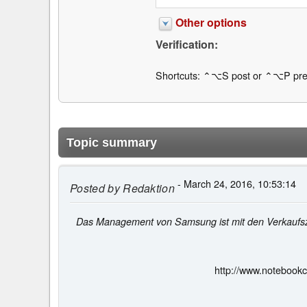
Other options
Verification:
Shortcuts: ⌃⌥S post or ⌃⌥P pre
Topic summary
- March 24, 2016, 10:53:14
Posted by
Redaktion
Das Management von Samsung ist mit den Verkaufszah
http://www.notebook