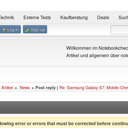
Technik
Externe Tests
Kaufberatung
Deals
Suc
Log in
Sign up
Willkommen im Notebookcheck
Artikel und allgemein über not
Artikel
News
Re: Samsung Galaxy S7: Mobile-Chef 
Post reply (
►
►
owing error or errors that must be corrected before contin