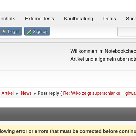
Technik
Externe Tests
Kaufberatung
Deals
Suc
Log in
Sign up
Willkommen im Notebookcheck
Artikel und allgemein über not
Artikel
News
Re: Wiko zeigt superschlanke Highwa
Post reply (
►
►
owing error or errors that must be corrected before contin