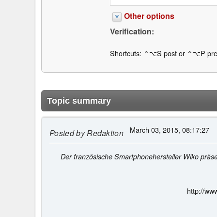
Other options
Verification:
Shortcuts: ⌃⌥S post or ⌃⌥P pre
Topic summary
- March 03, 2015, 08:17:27
Posted by
Redaktion
Der französische Smartphonehersteller Wiko prä
http://ww