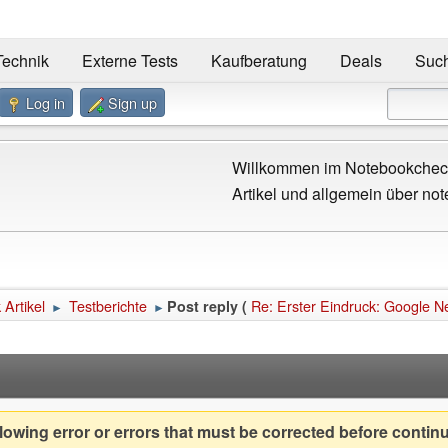
Technik
Externe Tests
Kaufberatung
Deals
Suc
Log in
Sign up
Willkommen im Notebookcheck
Artikel und allgemein über not
Artikel
Testberichte
Re: Erster Eindruck: Google N
Post reply (
►
►
owing error or errors that must be corrected before contin