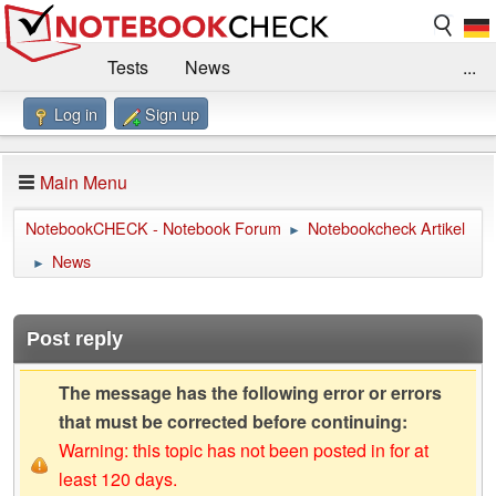
Tests
News
...
Log in
Sign up
Benchmarks / Technik
Externe Tests
Kaufberatung
Deals
Suche
Jobs
Main Menu
Forum
Impressum
NotebookCHECK - Notebook Forum
Notebookcheck Artikel
►
News
►
Post reply
The message has the following error or errors
that must be corrected before continuing:
Warning: this topic has not been posted in for at
least 120 days.