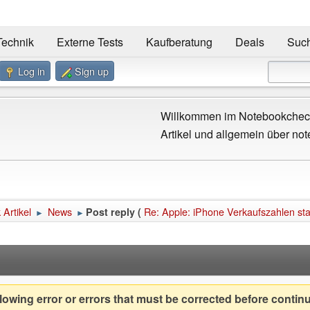
Technik
Externe Tests
Kaufberatung
Deals
Suc
Log in
Sign up
Willkommen im Notebookcheck
Artikel und allgemein über not
Artikel
News
Re: Apple: iPhone Verkaufszahlen st
Post reply (
►
►
owing error or errors that must be corrected before contin