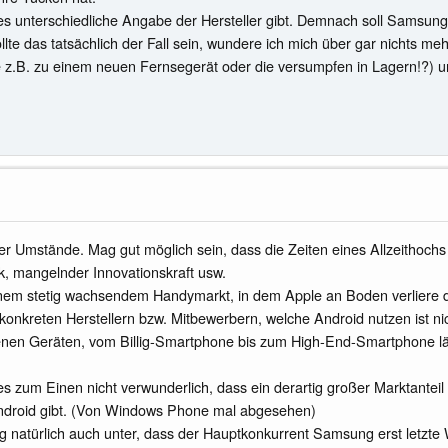
 es unterschiedliche Angabe der Hersteller gibt. Demnach soll Samsung
te das tatsächlich der Fall sein, wundere ich mich über gar nichts mehr
ke z.B. zu einem neuen Fernsegerät oder die versumpfen in Lagern!?) un
 der Umstände. Mag gut möglich sein, dass die Zeiten eines Allzeithochs
ik, mangelnder Innovationskraft usw.
einem stetig wachsendem Handymarkt, in dem Apple an Boden verliere die
nkreten Herstellern bzw. Mitbewerbern, welche Android nutzen ist nich
nen Geräten, vom Billig-Smartphone bis zum High-End-Smartphone läu
 zum Einen nicht verwunderlich, dass ein derartig großer Marktanteil 
 Android gibt. (Von Windows Phone mal abgesehen)
g natürlich auch unter, dass der Hauptkonkurrent Samsung erst letzt