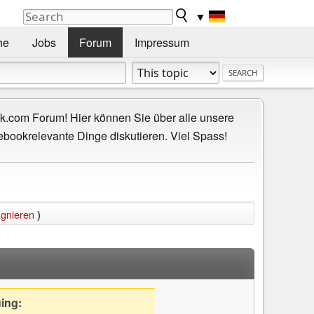
▼
he
Jobs
Forum
Impressum
.com Forum! Hier können Sie über alle unsere
ebookrelevante Dinge diskutieren. Viel Spass!
agnieren
)
uing: