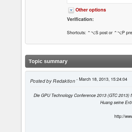
Other options
Verification:
Shortcuts: ⌃⌥S post or ⌃⌥P pre
Topic summary
- March 18, 2013, 15:24:04
Posted by
Redaktion
Die GPU Technology Conference 2013 (GTC 2013) fin
Huang seine Eröf
http://w