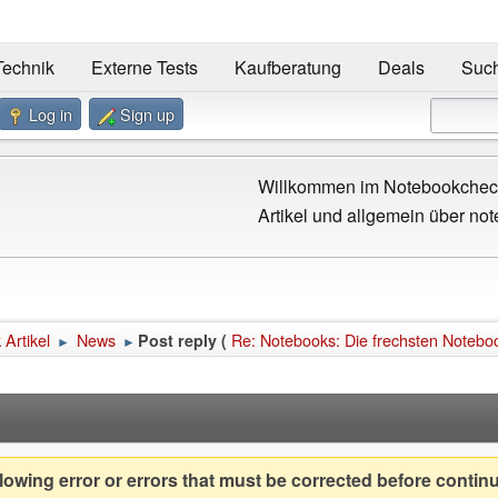
Technik
Externe Tests
Kaufberatung
Deals
Suc
Log in
Sign up
Willkommen im Notebookcheck
Artikel und allgemein über not
Artikel
News
Re: Notebooks: Die frechsten Noteb
Post reply (
►
►
owing error or errors that must be corrected before contin