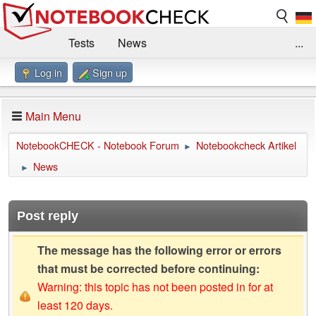
Tests
News
...
Log in
Sign up
Benchmarks / Technik
Externe Tests
Kaufberatung
Deals
Suche
Jobs
Main Menu
Forum
Impressum
NotebookCHECK - Notebook Forum
Notebookcheck Artikel
►
News
►
Post reply
The message has the following error or errors
that must be corrected before continuing:
Warning: this topic has not been posted in for at
least 120 days.