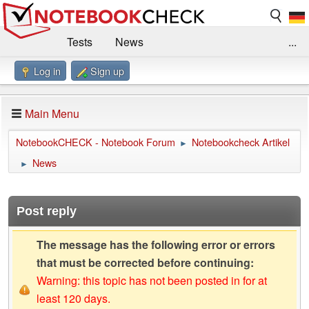
Tests
News
...
Log in
Sign up
Benchmarks / Technik
Externe Tests
Kaufberatung
Deals
Suche
Jobs
Main Menu
Forum
Impressum
NotebookCHECK - Notebook Forum
Notebookcheck Artikel
►
News
►
Post reply
The message has the following error or errors
that must be corrected before continuing:
Warning: this topic has not been posted in for at
least 120 days.