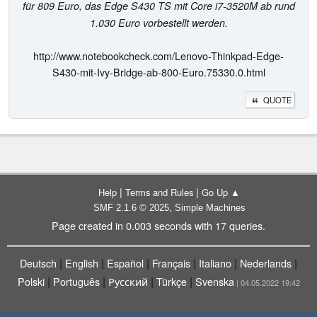
für 809 Euro, das Edge S430 TS mit Core i7-3520M ab rund
1.030 Euro vorbestellt werden.
http://www.notebookcheck.com/Lenovo-Thinkpad-Edge-
S430-mit-Ivy-Bridge-ab-800-Euro.75330.0.html
QUOTE
|
|
Help
Terms and Rules
Go Up ▲
,
SMF 2.1.6 © 2025
Simple Machines
Page created in 0.003 seconds with 17 queries.
|
|
|
|
|
|
Deutsch
English
Español
Français
Italiano
Nederlands
|
|
|
|
Polski
Português
Русский
Türkçe
Svenska
| 04.05.2022 19:42