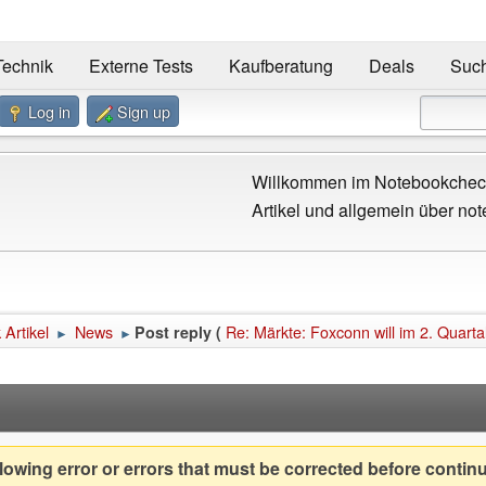
Technik
Externe Tests
Kaufberatung
Deals
Suc
Log in
Sign up
Willkommen im Notebookcheck
Artikel und allgemein über not
Artikel
News
Re: Märkte: Foxconn will im 2. Quartal
Post reply (
►
►
owing error or errors that must be corrected before contin