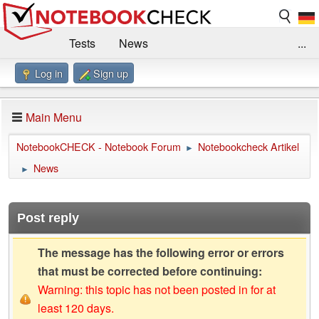
Tests
News
...
Log in
Sign up
Benchmarks / Technik
Externe Tests
Kaufberatung
Deals
Suche
Jobs
Main Menu
Forum
Impressum
NotebookCHECK - Notebook Forum
Notebookcheck Artikel
►
News
►
Post reply
The message has the following error or errors
that must be corrected before continuing:
Warning: this topic has not been posted in for at
least 120 days.