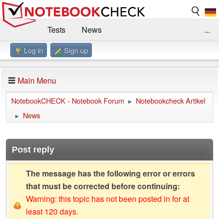
Tests
News
...
Log in
Sign up
Benchmarks / Technik
Externe Tests
Kaufberatung
Deals
Suche
Jobs
Main Menu
Forum
Impressum
NotebookCHECK - Notebook Forum
Notebookcheck Artikel
►
News
►
Post reply
The message has the following error or errors
that must be corrected before continuing:
Warning: this topic has not been posted in for at
least 120 days.