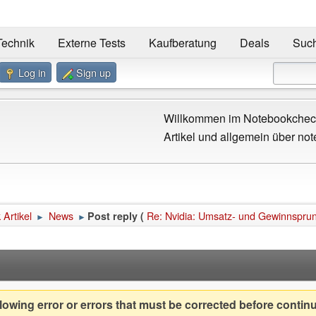
Technik
Externe Tests
Kaufberatung
Deals
Suc
Log in
Sign up
Willkommen im Notebookcheck
Artikel und allgemein über not
Artikel
News
Re: Nvidia: Umsatz- und Gewinnsprung
Post reply (
►
►
owing error or errors that must be corrected before contin