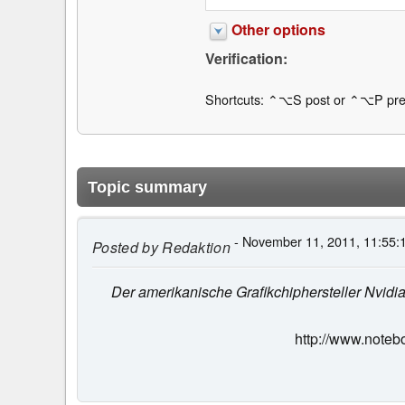
Other options
Verification:
Shortcuts: ⌃⌥S post or ⌃⌥P pre
Topic summary
- November 11, 2011, 11:55:
Posted by
Redaktion
Der amerikanische Grafikchiphersteller Nvidi
http://www.noteb