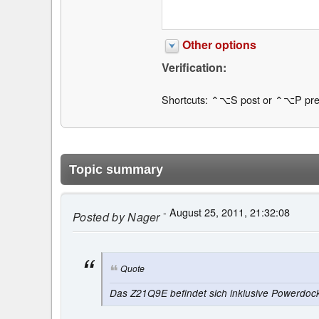
Other options
Verification:
Shortcuts: ⌃⌥S post or ⌃⌥P pre
Topic summary
- August 25, 2011, 21:32:08
Posted by
Nager
Quote
Das Z21Q9E befindet sich inklusive Powerdoc