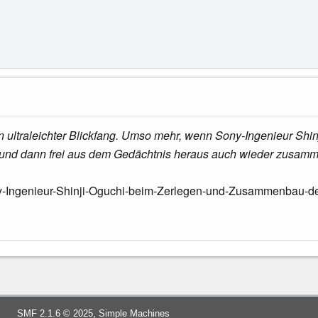
in ultraleichter Blickfang. Umso mehr, wenn Sony-Ingenieur Shi
 und dann frei aus dem Gedächtnis heraus auch wieder zusam
y-Ingenieur-Shinji-Oguchi-beim-Zerlegen-und-Zusammenbau-de
,
SMF 2.1.6 © 2025
Simple Machines