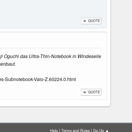
QUOTE
nji Oguchi das Ultra-Thin-Notebook in Windeseile
menbaut.
s-Subnotebook-Vaio-Z.60224.0.html
QUOTE
|
|
Help
Terms and Rules
Go Up ▲