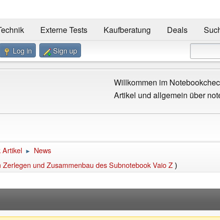
Technik
Externe Tests
Kaufberatung
Deals
Suc
Log in
Sign up
Willkommen im Notebookcheck
Artikel und allgemein über not
Artikel
News
►
eim Zerlegen und Zusammenbau des Subnotebook Vaio Z
)