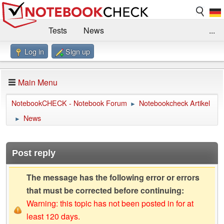
Tests
News
...
Log in
Sign up
Benchmarks / Technik
Externe Tests
Kaufberatung
Deals
Suche
Jobs
Main Menu
Forum
Impressum
NotebookCHECK - Notebook Forum
Notebookcheck Artikel
►
News
►
Post reply
The message has the following error or errors
that must be corrected before continuing:
Warning: this topic has not been posted in for at
least 120 days.