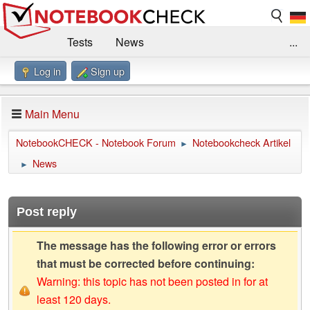
Tests
News
...
Log in
Sign up
Benchmarks / Technik
Externe Tests
Kaufberatung
Deals
Suche
Jobs
Main Menu
Forum
Impressum
NotebookCHECK - Notebook Forum
Notebookcheck Artikel
►
News
►
Post reply
The message has the following error or errors
that must be corrected before continuing:
Warning: this topic has not been posted in for at
least 120 days.