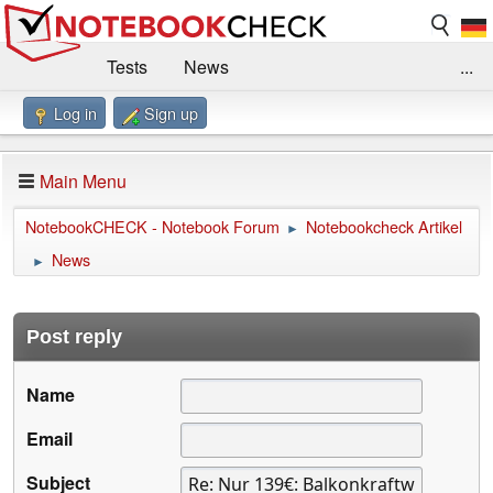
Tests
News
...
Log in
Sign up
Benchmarks / Technik
Externe Tests
Kaufberatung
Deals
Suche
Jobs
Main Menu
Forum
Impressum
NotebookCHECK - Notebook Forum
Notebookcheck Artikel
►
News
►
Post reply
Name
Email
Subject