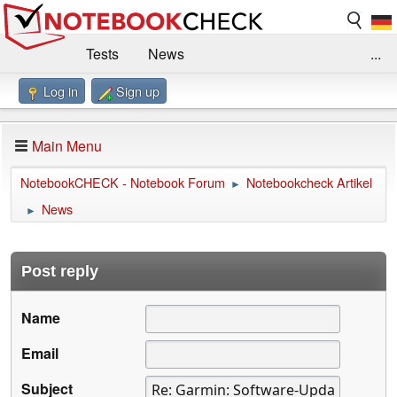
Tests
News
...
Log in
Sign up
Benchmarks / Technik
Externe Tests
Kaufberatung
Deals
Suche
Jobs
Main Menu
Forum
Impressum
NotebookCHECK - Notebook Forum
Notebookcheck Artikel
►
News
►
Post reply
Name
Email
Subject