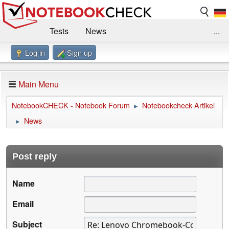
Tests
News
...
Log in
Sign up
Benchmarks / Technik
Externe Tests
Kaufberatung
Deals
Suche
Jobs
Main Menu
Forum
Impressum
NotebookCHECK - Notebook Forum
Notebookcheck Artikel
►
News
►
Post reply
Name
Email
Subject