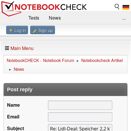
Tests
News
...
Log in
Sign up
Benchmarks / Technik
Externe Tests
Kaufberatung
Deals
Suche
Jobs
Main Menu
Forum
Impressum
NotebookCHECK - Notebook Forum
Notebookcheck Artikel
►
News
►
Post reply
Name
Email
Subject