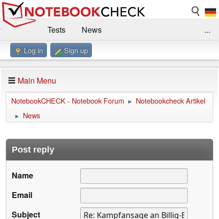
Tests
News
...
Log in
Sign up
Benchmarks / Technik
Externe Tests
Kaufberatung
Deals
Suche
Jobs
Main Menu
Forum
Impressum
NotebookCHECK - Notebook Forum
Notebookcheck Artikel
►
News
►
Post reply
Name
Email
Subject